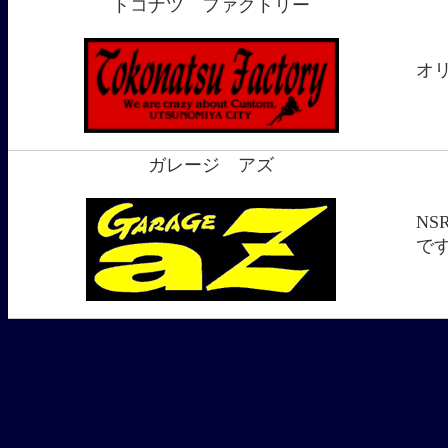
トコナツ ファクトリー
オ
ガレージ アズ
NS
で