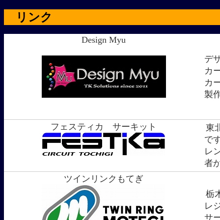
リンク
Design Myu
デ
カ
カ
製作
フェスティカ サーキット
東
で
レ
者
ツインリンクもてぎ
栃
レ
サ