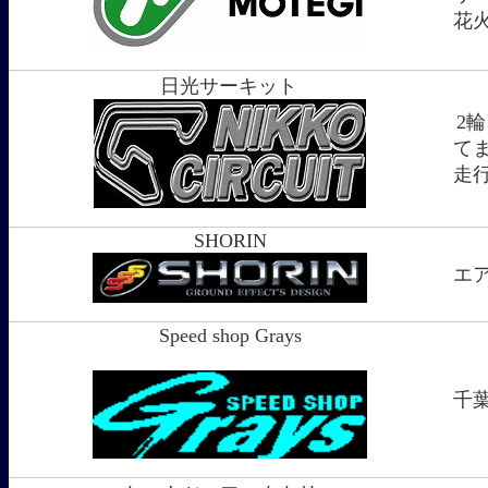
花
日光サーキット
2
て
走
SHORIN
エ
Speed shop Grays
千